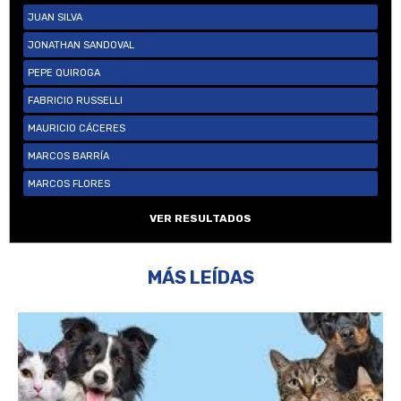
JUAN SILVA
JONATHAN SANDOVAL
PEPE QUIROGA
FABRICIO RUSSELLI
MAURICIO CÁCERES
MARCOS BARRÍA
MARCOS FLORES
VER RESULTADOS
MÁS LEÍDAS